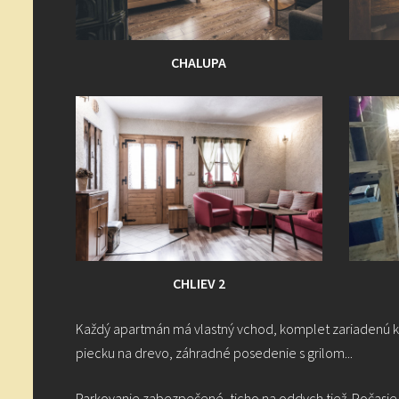
CHALUPA
CHLIEV 2
Každý apartmán má vlastný vchod, komplet zariadenú ku
piecku na drevo, záhradné posedenie s grilom...
Parkovanie zabezpečené, ticho na oddych tiež. Počasi