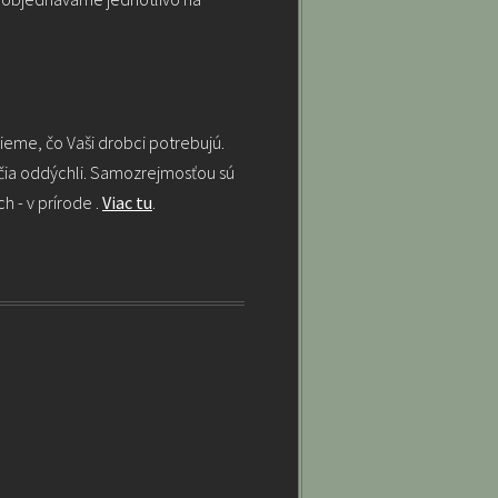
ieme, čo Vaši drobci potrebujú.
dičia oddýchli. Samozrejmosťou sú
h - v prírode .
Viac tu
.