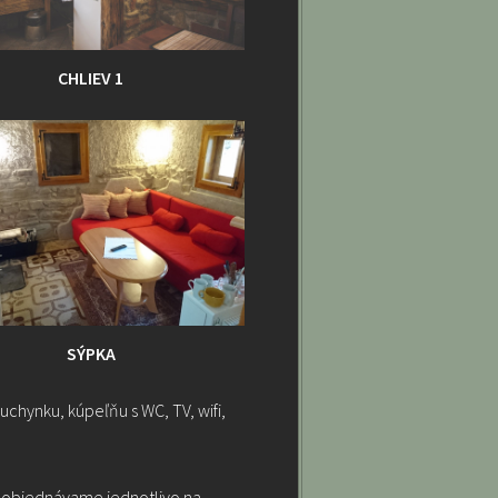
CHLIEV 1
SÝPKA
chynku, kúpeľňu s WC, TV, wifi,
e objednávame jednotlivo na