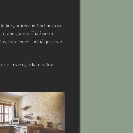
j dedinky Smrečany. Nachádza sa
 Tatier, kde začína Žiarska
olov, leňošenie.....od nás je všade
i partia slušných kamarátov -