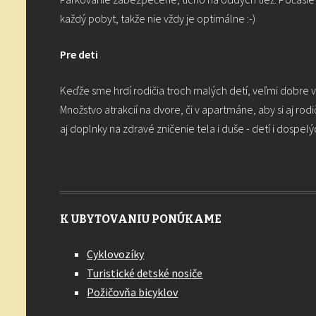
každý pobyt, takže nie vždy je optimálne :-)
Pre deti
Keďže sme hrdí rodičia troch malých detí, veľmi dobre v
Množstvo atrakcií na dvore, či v apartmáne, aby si aj ro
aj doplnky na zdravé zničenie tela i duše - detí i dospelýc
K UBYTOVANIU PONÚKAME
Cyklovozíky
Turistické detské nosiče
Požičovňa bicyklov