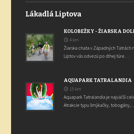
Lákadlá Liptova
KOLOBEŽKY - ŽIARSKA DOL
4 km
Žiarska chata v Západných Tatrách 
Liptov vás odvezú po dlhej túre…
AQUAPARK TATRALANDIA
15 km
Aquapark Tatralandia je najväčší ce
Atrakcie typu šmýkačky, tobogány,