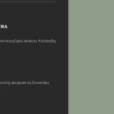
INA
má nezvyčajnú atrakciu. Kolobežky
loročný akvapark na Slovensku.
…