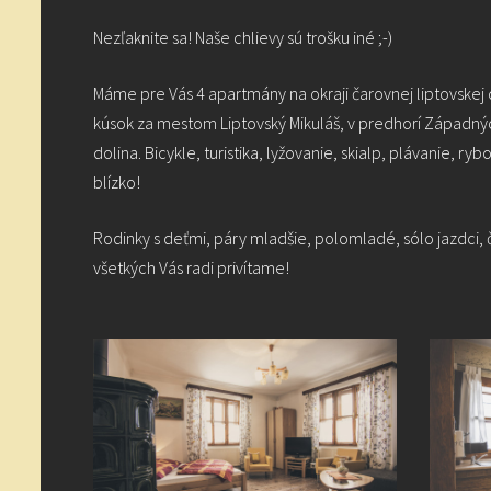
Nezľaknite sa! Naše chlievy sú trošku iné ;-)
Máme pre Vás 4 apartmány na okraji čarovnej liptovske
kúsok za mestom Liptovský Mikuláš, v predhorí Západných
dolina. Bicykle, turistika, lyžovanie, skialp, plávanie, ryb
blízko!
Rodinky s deťmi, páry mladšie, polomladé, sólo jazdci, č
všetkých Vás radi privítame!